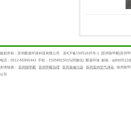
版权所有：苏州醛盾环保科技有限公司
苏ICP备15051835号-1
|
苏州除甲醛
|
苏州甲
电话：0512-65995443 手机：15358815015(同微信) 醛盾环保 邮箱：qdhb05
友情链接：
苏州除甲醛
苏州甲醛治理
苏州装修污染
苏州室内空气净化
徐州除甲
公司